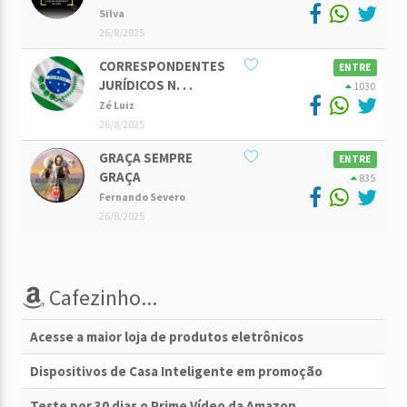
Silva
26/8/2025
CORRESPONDENTES
ENTRE
JURÍDICOS N. . .
1030
Zé Luiz
26/8/2025
GRAÇA SEMPRE
ENTRE
GRAÇA
835
Fernando Severo
26/8/2025
Cafezinho...
Acesse a maior loja de produtos eletrônicos
Dispositivos de Casa Inteligente em promoção
Teste por 30 dias o Prime Vídeo da Amazon