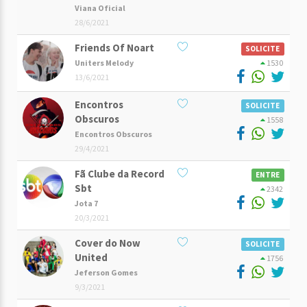
Viana Oficial
28/6/2021
Friends Of Noart
SOLICITE
Uniters Melody
1530
13/6/2021
Encontros
SOLICITE
Obscuros
1558
Encontros Obscuros
29/4/2021
Fã Clube da Record
ENTRE
Sbt
2342
Jota 7
20/3/2021
Cover do Now
SOLICITE
United
1756
Jeferson Gomes
9/3/2021