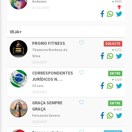
Anônimo
8940
23/11/2018
VEJA+
PROMO FITNESS
SOLICITE
Thamires Barbosa da
1271
Silva
26/8/2025
CORRESPONDENTES
ENTRE
JURÍDICOS N. . .
1028
Zé Luiz
26/8/2025
GRAÇA SEMPRE
ENTRE
GRAÇA
833
Fernando Severo
26/8/2025