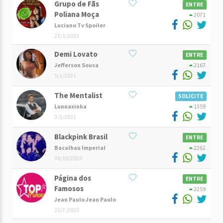
Grupo de Fãs
ENTRE
Poliana Moça
2071
Luciano Tv Spoiler
23/1/2021
Demi Lovato
ENTRE
Jefferson Sousa
2167
5/1/2021
The Mentalist
SOLICITE
Lunnaxinha
1359
3/1/2021
Blackpink Brasil
ENTRE
Bacalhau Imperial
2262
30/10/2020
Página dos
ENTRE
Famosos
2259
Jean Paulo Jean Paulo
23/7/2020