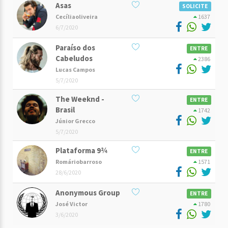
Asas
SOLICITE
Cecíliaoliveira
1637
6/7/2020
Paraíso dos
ENTRE
Cabeludos
2386
Lucas Campos
5/7/2020
The Weeknd -
ENTRE
Brasil
1742
Júnior Grecco
5/7/2020
Plataforma 9¾
ENTRE
Romáriobarroso
1571
28/6/2020
Anonymous Group
ENTRE
José Victor
1780
3/6/2020