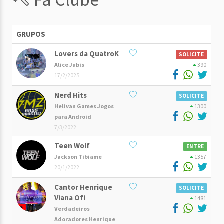
GRUPOS
Lovers da QuatroK
SOLICITE
Alice Jubis
390
17/2/2025
Nerd Hits
SOLICITE
Helivan Games Jogos
1300
para Android
7/3/2022
Teen Wolf
ENTRE
Jackson Tibiame
1357
20/1/2022
Cantor Henrique
SOLICITE
Viana Ofi
1481
Verdadeiros
Adoradores Henrique