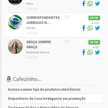
Silva
26/8/2025
CORRESPONDENTES
ENTRE
JURÍDICOS N. . .
1026
Zé Luiz
26/8/2025
GRAÇA SEMPRE
ENTRE
GRAÇA
831
Fernando Severo
26/8/2025
Cafezinho...
Acesse a maior loja de produtos eletrônicos
Dispositivos de Casa Inteligente em promoção
Teste por 30 dias o Prime Vídeo da Amazon