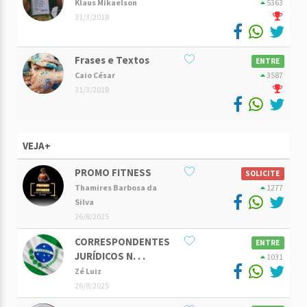
Klaus Mikaelson
5363
31/3/2018
Frases e Textos
ENTRE
Caio César
3587
31/3/2018
VEJA+
PROMO FITNESS
SOLICITE
Thamires Barbosa da
1277
Silva
26/8/2025
CORRESPONDENTES
ENTRE
JURÍDICOS N. . .
1031
Zé Luiz
26/8/2025