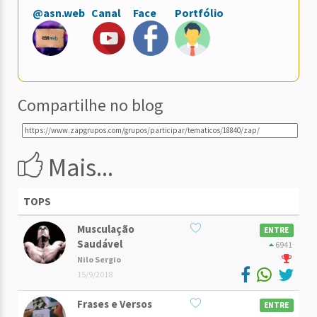
@asn.web
Canal
Face
Portfólio
Compartilhe no blog
Mais...
TOPS
Musculação
ENTRE
Saudável
6941
Nilo Sergio
15/9/2018
Frases e Versos
ENTRE